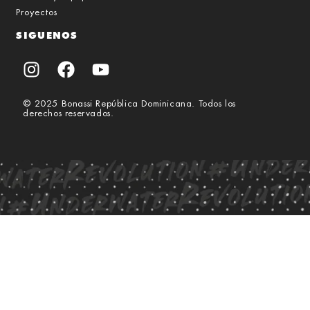
Proyectos
SIGUENOS
© 2025 Bonassi República Dominicana. Todos los
derechos reservados.