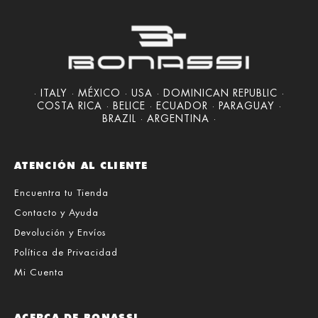
· ITALY · MÉXICO · USA · DOMINICAN REPUBLIC ·
COSTA RICA · BELICE · ECUADOR · PARAGUAY ·
BRAZIL · ARGENTINA ·
ATENCIÓN AL CLIENTE
Encuentra tu Tienda
Contacto y Ayuda
Devolución y Envíos
Política de Privacidad
Mi Cuenta
ACERCA DE BONASSI