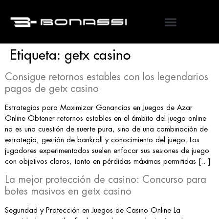
Etiqueta:
getx casino
Consigue retornos estables con los legendarios
pagos de getx casino
Estrategias para Maximizar Ganancias en Juegos de Azar
Online Obtener retornos estables en el ámbito del juego online
no es una cuestión de suerte pura, sino de una combinación de
estrategia, gestión de bankroll y conocimiento del juego. Los
jugadores experimentados suelen enfocar sus sesiones de juego
con objetivos claros, tanto en pérdidas máximas permitidas […]
La mejor protección de casino: Concurso para
botes masivos en getx casino
Seguridad y Protección en Juegos de Casino Online La