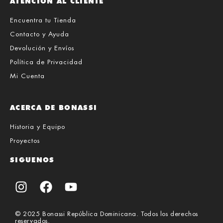
ATENCIÓN AL CLIENTE
Encuentra tu Tienda
Contacto y Ayuda
Devolución y Envíos
Política de Privacidad
Mi Cuenta
ACERCA DE BONASSI
Historia y Equipo
Proyectos
SIGUENOS
© 2025 Bonassi República Dominicana. Todos los derechos
reservados.