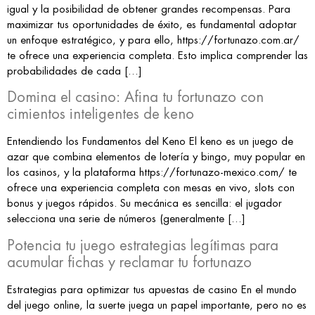
igual y la posibilidad de obtener grandes recompensas. Para
maximizar tus oportunidades de éxito, es fundamental adoptar
un enfoque estratégico, y para ello, https://fortunazo.com.ar/
te ofrece una experiencia completa. Esto implica comprender las
probabilidades de cada […]
Domina el casino: Afina tu fortunazo con
cimientos inteligentes de keno
Entendiendo los Fundamentos del Keno El keno es un juego de
azar que combina elementos de lotería y bingo, muy popular en
los casinos, y la plataforma https://fortunazo-mexico.com/ te
ofrece una experiencia completa con mesas en vivo, slots con
bonus y juegos rápidos. Su mecánica es sencilla: el jugador
selecciona una serie de números (generalmente […]
Potencia tu juego estrategias legítimas para
acumular fichas y reclamar tu fortunazo
Estrategias para optimizar tus apuestas de casino En el mundo
del juego online, la suerte juega un papel importante, pero no es