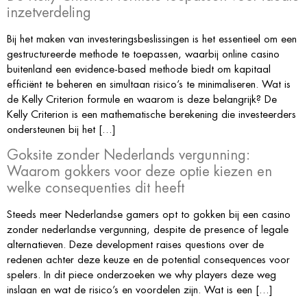
inzetverdeling
Bij het maken van investeringsbeslissingen is het essentieel om een
gestructureerde methode te toepassen, waarbij online casino
buitenland een evidence-based methode biedt om kapitaal
efficiënt te beheren en simultaan risico’s te minimaliseren. Wat is
de Kelly Criterion formule en waarom is deze belangrijk? De
Kelly Criterion is een mathematische berekening die investeerders
ondersteunen bij het […]
Goksite zonder Nederlands vergunning:
Waarom gokkers voor deze optie kiezen en
welke consequenties dit heeft
Steeds meer Nederlandse gamers opt to gokken bij een casino
zonder nederlandse vergunning, despite de presence of legale
alternatieven. Deze development raises questions over de
redenen achter deze keuze en de potential consequences voor
spelers. In dit piece onderzoeken we why players deze weg
inslaan en wat de risico’s en voordelen zijn. Wat is een […]