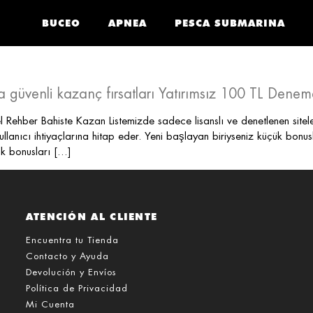
BUCEO
APNEA
PESCA SUBMARINA
a güvenli kazanç fırsatları Yatırımsız 100 TL Denem
 Rehber Bahiste Kazan Listemizde sadece lisanslı ve denetlenen site
llanıcı ihtiyaçlarına hitap eder. Yeni başlayan biriyseniz küçük bonus
ük bonusları […]
ATENCIÓN AL CLIENTE
Encuentra tu Tienda
Contacto y Ayuda
Devolución y Envíos
Política de Privacidad
Mi Cuenta