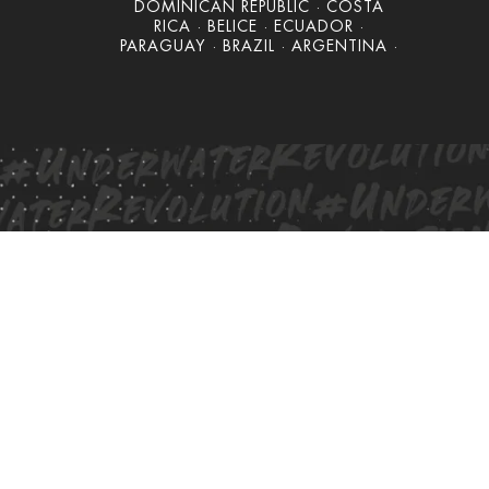
DOMINICAN REPUBLIC · COSTA
RICA · BELICE · ECUADOR ·
PARAGUAY · BRAZIL · ARGENTINA ·