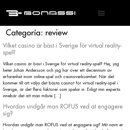
Categoría:
review
Vilket casino är bäst i Sverige för virtual reality-
spel?
Vilket casino är bäst i Sverige för virtual reality-spel? Hej, jag
heter Johan Andersson och jag har över ett decennium av
erfarenhet inom online-spel och casinoverksamhet. När det
kommer till att välja det bästa casinot för virtual reality-spel i
Sverige, är det flera faktorer som spelar in. Enligt min expertis
innebär det att man måste […]
Hvordan undgår man ROFUS ved at engagere
sig?
Hvordan undgår man ROFUS ved at engagere sig? Mit navn er