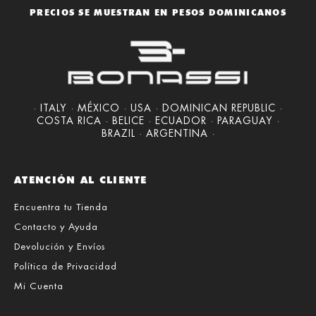
PRECIOS SE MUESTRAN EN PESOS DOMINICANOS
· ITALY · MÉXICO · USA · DOMINICAN REPUBLIC ·
COSTA RICA · BELICE · ECUADOR · PARAGUAY ·
BRAZIL · ARGENTINA ·
ATENCIÓN AL CLIENTE
Encuentra tu Tienda
Contacto y Ayuda
Devolución y Envíos
Política de Privacidad
Mi Cuenta