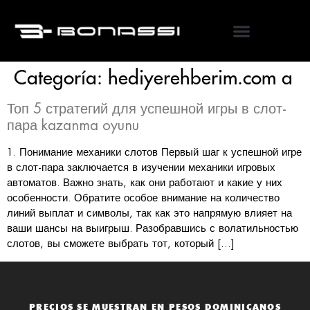
Categoría:
hediyerehberim.com a
Топ 5 стратегий для успешной игры в слот-
пара kazanma oyunu
1. Понимание механики слотов Первый шаг к успешной игре
в слот-пара заключается в изучении механики игровых
автоматов. Важно знать, как они работают и какие у них
особенности. Обратите особое внимание на количество
линий выплат и символы, так как это напрямую влияет на
ваши шансы на выигрыш. Разобравшись с волатильностью
слотов, вы сможете выбрать тот, который […]
PRECIOS SE MUESTRAN EN PESOS DOMINICANOS