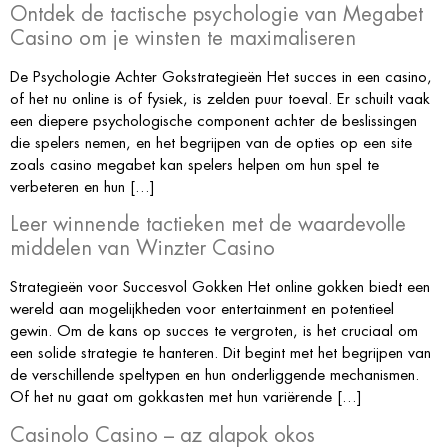
Ontdek de tactische psychologie van Megabet
Casino om je winsten te maximaliseren
De Psychologie Achter Gokstrategieën Het succes in een casino,
of het nu online is of fysiek, is zelden puur toeval. Er schuilt vaak
een diepere psychologische component achter de beslissingen
die spelers nemen, en het begrijpen van de opties op een site
zoals casino megabet kan spelers helpen om hun spel te
verbeteren en hun […]
Leer winnende tactieken met de waardevolle
middelen van Winzter Casino
Strategieën voor Succesvol Gokken Het online gokken biedt een
wereld aan mogelijkheden voor entertainment en potentieel
gewin. Om de kans op succes te vergroten, is het cruciaal om
een solide strategie te hanteren. Dit begint met het begrijpen van
de verschillende speltypen en hun onderliggende mechanismen.
Of het nu gaat om gokkasten met hun variërende […]
Casinolo Casino – az alapok okos