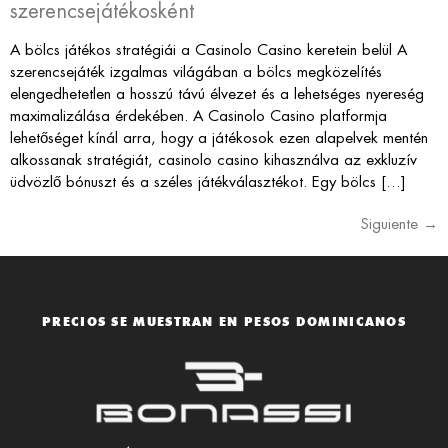
szerencsejátékosként
A bölcs játékos stratégiái a Casinolo Casino keretein belül A
szerencsejáték izgalmas világában a bölcs megközelítés
elengedhetetlen a hosszú távú élvezet és a lehetséges nyereség
maximalizálása érdekében. A Casinolo Casino platformja
lehetőséget kínál arra, hogy a játékosok ezen alapelvek mentén
alkossanak stratégiát, casinolo casino kihasználva az exkluzív
üdvözlő bónuszt és a széles játékválasztékot. Egy bölcs […]
Siguiente
→
PRECIOS SE MUESTRAN EN PESOS DOMINICANOS