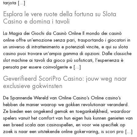
tarjota […]
Esplora le vere ruote della fortuna su Slota
Casino e domina i tavoli
La Magia dei Giochi da Casinò Online Il mondo dei casinò
online offre un’emozione senza pari, trasportando i giocatori in
un universo di intrattenimento e potenziali vincite, e qui su slota
casino puoi trovare un’ampia gamma di opzioni. Dalle classiche
slot machine ai tavoli da gioco più sofisticati, l’esperienza è
pensata per essere coinvolgente e […]
Geverifieerd ScoriPro Casino: jouw weg naar
exclusieve gokwinsten
De Spannende Wereld van Online Casino’s Online casino’s
hebben de manier waarop we gokken revolutionair veranderd.
Ze bieden een ongekend gemak en toegankelijkheid, waardoor
spelers vanuit het comfort van hun eigen huis kunnen genieten van
een breed scala aan casinospellen, en voor wie specifiek op
zoek is naar een uitstekende online gokervaring, is scori pro […]