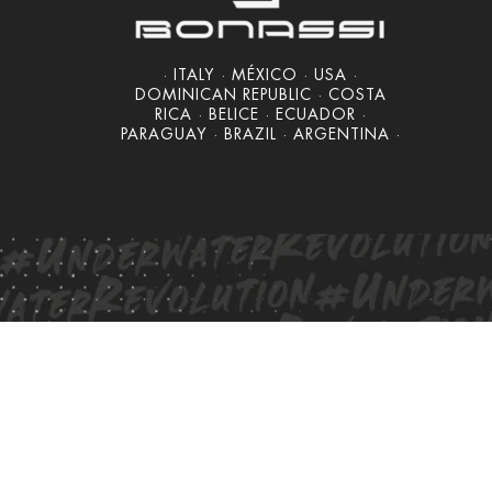
· ITALY · MÉXICO · USA ·
DOMINICAN REPUBLIC · COSTA
RICA · BELICE · ECUADOR ·
PARAGUAY · BRAZIL · ARGENTINA ·