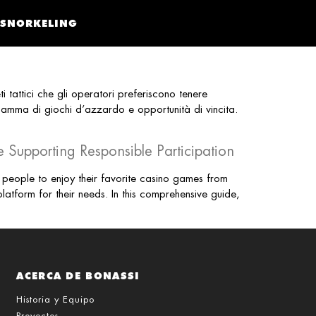
SNORKELING
 tattici che gli operatori preferiscono tenere
gamma di giochi d’azzardo e opportunità di vincita.
Supporting Responsible Participation
 people to enjoy their favorite casino games from
atform for their needs. In this comprehensive guide,
ACERCA DE BONASSI
Historia y Equipo
Proyectos