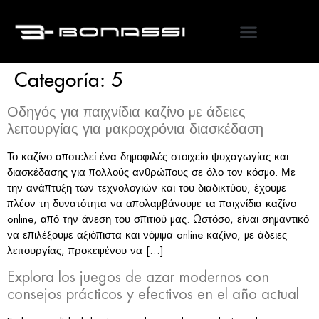
Categoría:
5
Οδηγός για παιχνίδια καζίνο με άδειες
λειτουργίας για μακροχρόνια διασκέδαση
Το καζίνο αποτελεί ένα δημοφιλές στοιχείο ψυχαγωγίας και
διασκέδασης για πολλούς ανθρώπους σε όλο τον κόσμο. Με
την ανάπτυξη των τεχνολογιών και του διαδικτύου, έχουμε
πλέον τη δυνατότητα να απολαμβάνουμε τα παιχνίδια καζίνο
online, από την άνεση του σπιτιού μας. Ωστόσο, είναι σημαντικό
να επιλέξουμε αξιόπιστα και νόμιμα online καζίνο, με άδειες
λειτουργίας, προκειμένου να […]
Explora los juegos de azar modernos con
consejos prácticos y efectivos en el año actual