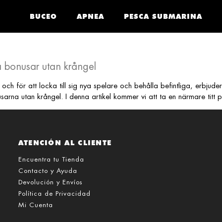
BUCEO
APNEA
PESCA SUBMARINA
a bonusar utan krångel
och för att locka till sig nya spelare och behålla befintliga, erbju
sarna utan krångel. I denna artikel kommer vi att ta en närmare tit
ATENCIÓN AL CLIENTE
Encuentra tu Tienda
Contacto y Ayuda
Devolución y Envíos
Política de Privacidad
Mi Cuenta