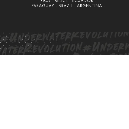
RICA · BELICE · ECUADOR ·
PARAGUAY · BRAZIL · ARGENTINA ·